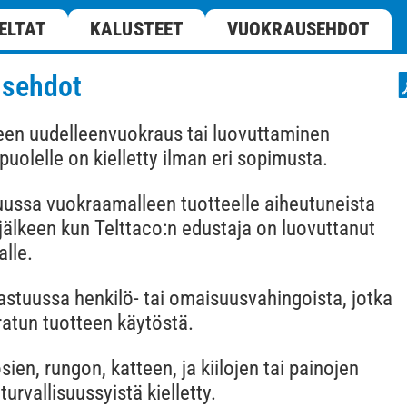
ELTAT
KALUSTEET
VUOKRAUSEHDOT
usehdot
een uudelleenvuokraus tai luovuttaminen
uolelle on kielletty ilman eri sopimusta.
uussa vuokraamalleen tuotteelle aiheutuneista
jälkeen kun Telttaco:n edustaja on luovuttanut
alle.
vastuussa henkilö- tai omaisuusvahingoista, jotka
ratun tuotteen käytöstä.
sien, rungon, katteen, ja kiilojen tai painojen
turvallisuussyistä kielletty.