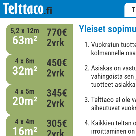
T
Yleiset sopim
770€
5,2 x 12m
63m²
2vrk
Vuokratun tuott
kolmannelle osap
450€
4 x 8m
32m²
Asiakas on vast
2vrk
vahingoista sen 
tuotteet asiakka
345€
4 x 5m
20m²
Telttaco ei ole 
2vrk
aiheutuvat vuok
305€
4 x 4m
Kaikkien teltan o
16m²
irroittaminen on 
2vrk