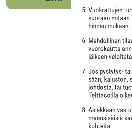
Vuokrattujen tuo
suoraan mitään.
hinnan mukaan.
Mahdollinen tila
vuorokautta enne
jälkeen veloite
Jos pystytys- ta
sään, kaluston, s
johdosta, tai tu
Telttaco:lla oik
Asiakkaan vastuul
maansisäisiä kaa
kohteita.