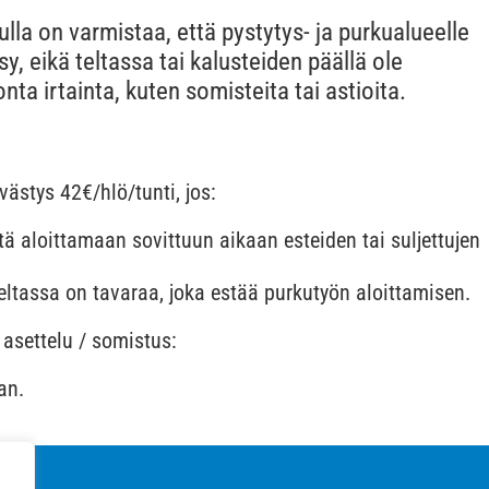
lla on varmistaa, että pystytys- ja purkualueelle
y, eikä teltassa tai kalusteiden päällä ole
ta irtainta, kuten somisteita tai astioita.
västys 42€/hlö/tunti, jos:
ä aloittamaan sovittuun aikaan esteiden tai suljettujen
teltassa on tavaraa, joka estää purkutyön aloittamisen.
 asettelu / somistus:
an.