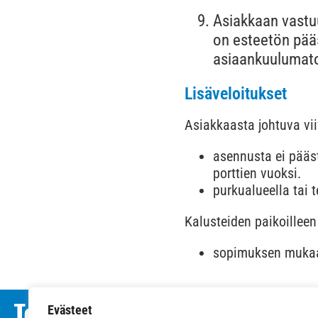
Asiakkaan vastuu
on esteetön pääs
asiaankuulumaton
Lisäveloitukset
Asiakkaasta johtuva vii
asennusta ei pääst
porttien vuoksi.
purkualueella tai 
Kalusteiden paikoilleen
sopimuksen muka
Evästeet