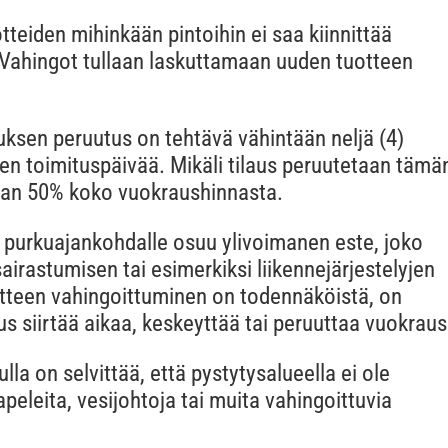
tteiden mihinkään pintoihin ei saa kiinnittää
Vahingot tullaan laskuttamaan uuden tuotteen
uksen peruutus on tehtävä vähintään neljä (4)
n toimituspäivää. Mikäli tilaus peruutetaan tämä
taan 50% koko vuokraushinnasta.
i purkuajankohdalle osuu ylivoimanen este, joko
airastumisen tai esimerkiksi liikennejärjestelyjen
otteen vahingoittuminen on todennäköistä, on
eus siirtää aikaa, keskeyttää tai peruuttaa vuokraus
la on selvittää, että pystytysalueella ei ole
peleita, vesijohtoja tai muita vahingoittuvia